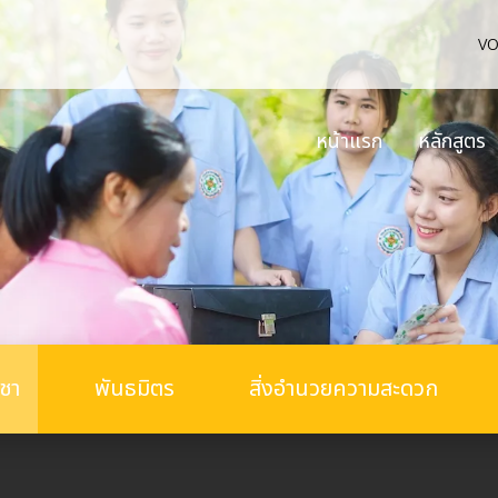
v
หน้าแรก
หลักสูตร
ิชา
พันธมิตร
สิ่งอำนวยความสะดวก