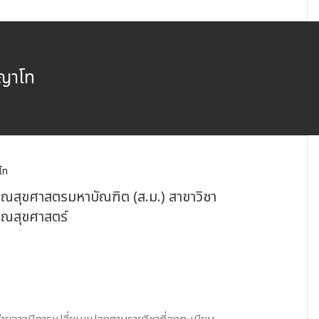
ญาโท
โท
ณสุขศาสตรมหาบัณฑิต (ส.ม.) สาขาวิชา
รณสุขศาสตร์