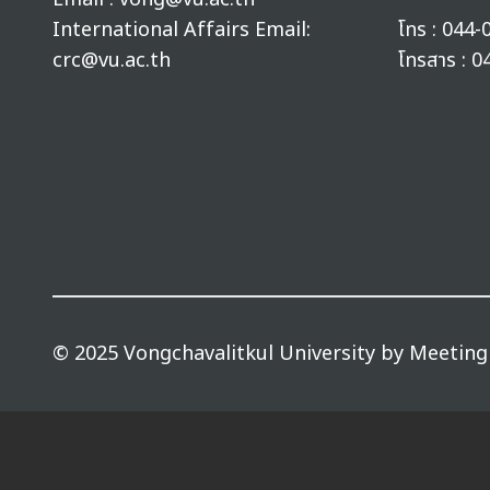
International Affairs Email:
โทร :
044-
crc@vu.ac.th
โทรสาร :
0
© 2025 Vongchavalitkul University by
Meeting 