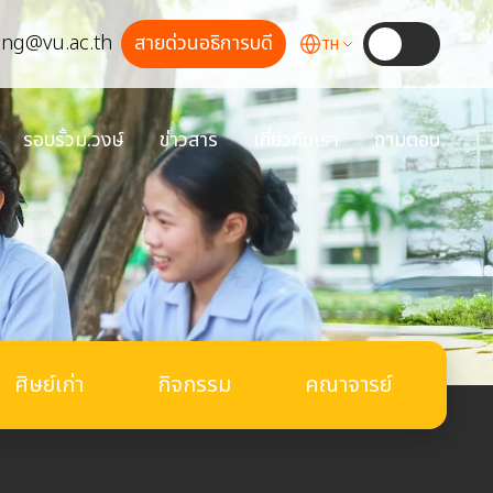
ong@vu.ac.th
สายด่วนอธิการบดี
TH
รอบรั้วม.วงษ์
ข่าวสาร
เกี่ยวกับเรา
ถามตอบ
ศิษย์เก่า
กิจกรรม
คณาจารย์