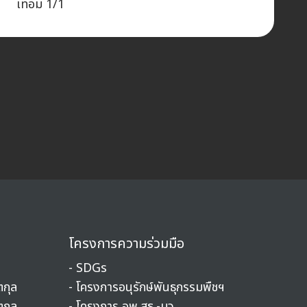
เทอม 1/1
โครงการความร่วมมือ
-
SDGs
ตกุล
-
โครงการอนุรักษ์พันธุกรรมพืชฯ
ตกุล
-
โครงการ อพ.สธ.-มว