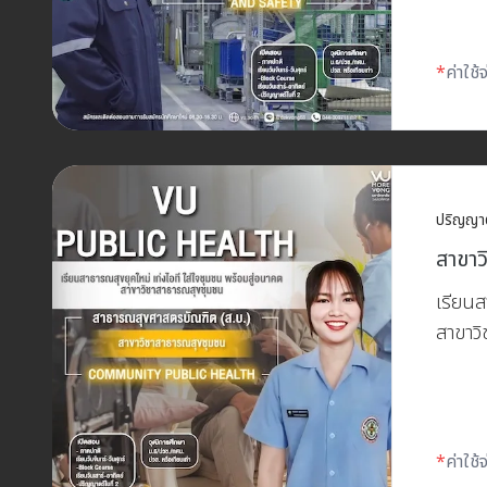
*
ค่าใช
ปริญญา
สาขาว
เรียนส
สาขาว
*
ค่าใช