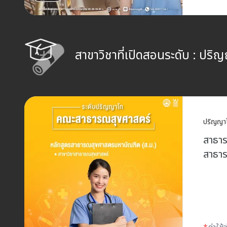
สาขาวิชาที่เปิดสอนระดับ :
ปริญ
ปริญญา
สาธาร
สาธา